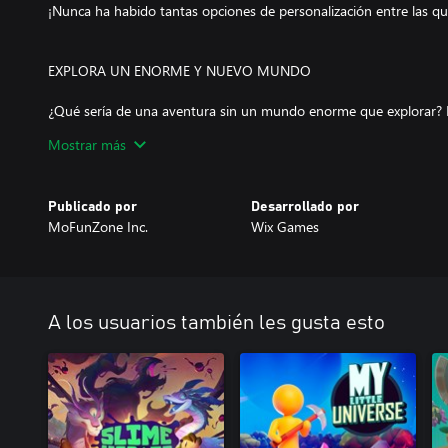
¡Nunca ha habido tantas opciones de personalización entre las que
EXPLORA UN ENORME Y NUEVO MUNDO
¿Qué sería de una aventura sin un mundo enorme que explorar? 
patos contra los que competir y nuevas tiendas en un mundo ex
Mostrar más
grande de Duck Life hecho hasta ahora!
Publicado por
Desarrollado por
ENTRENA LAS 8 HABILIDADES DE TU PATO
MoFunZone Inc.
Wix Games
Esta vez, tu pato puede correr y luchar contra otros patos. Si qu
ganar, ¡tendrás que entrenar un poco! Juega 16 minijuegos de e
modos diferentes. ¡Esto significa que ahora hay 80 juegos de ent
A los usuarios también les gusta esto
ACTUALIZA TU EQUIPO
Gasta todas tus ganancias de batalla y carrera en más de 75 somb
Vístete según las estadísticas o tu propio estilo. ¡Tú decides!