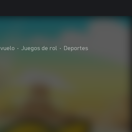
 vuelo
•
Juegos de rol
•
Deportes