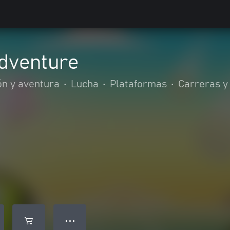
Adventure
ón y aventura
•
Lucha
•
Plataformas
•
Carreras y
● ● ●