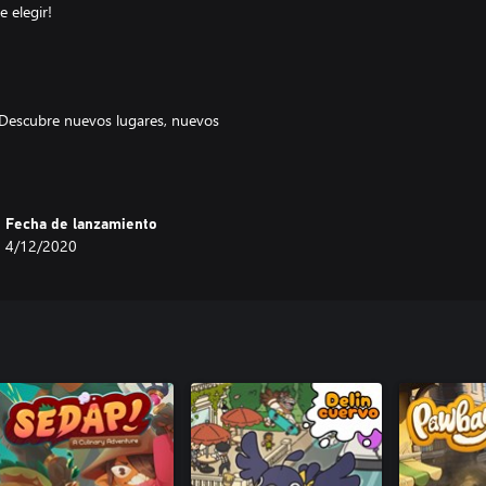
 elegir!
Descubre nuevos lugares, nuevos
tenso. ¡Bienvenido al mundo más
Fecha de lanzamiento
4/12/2020
ieres tener alguna esperanza de
ntrenamiento, cada uno con 5
renamiento diferentes para jugar!
reros, disfraces y armas nuevos.