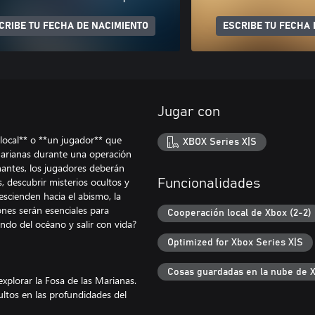
CRIBE TU FECHA DE NACIMIENTO
ESCRIBE TU FECHA 
Jugar con
local** o **un jugador** que
XBOX Series X|S
Marianas durante una operación
onantes, los jugadores deberán
 descubrir misterios ocultos y
Funcionalidades
scienden hacia el abismo, la
ones serán esenciales para
Cooperación local de Xbox (2-2)
ondo del océano y salir con vida?
Optimized for Xbox Series X|S
Cosas guardadas en la nube de 
plorar la Fosa de las Marianas.
ultos en las profundidades del