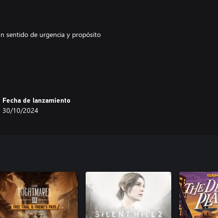
 un sentido de urgencia y propósito
criaturas y otras amenazas que
 para cooperar.
Fecha de lanzamiento
30/10/2024
toria de lo que permanece oculto
alcanzar el éxito. Coordinen sus
egias para superar obstáculos y