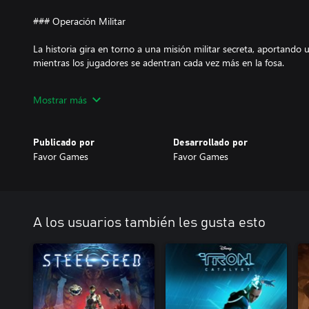
### Operación Militar
La historia gira en torno a una misión militar secreta, aportando
mientras los jugadores se adentran cada vez más en la fosa.
### Desafíos Submarinos
Mostrar más
Recorre peligrosos entornos submarinos repletos de obstáculos, 
pondrán a prueba las habilidades de los jugadores y su capacidad
Publicado por
Desarrollado por
Favor Games
Favor Games
### Descubre los Misterios
Encuentra pistas y registros abandonados para reconstruir la his
bajo el fondo del océano.
A los usuarios también les gusta esto
### La Comunicación es la Clave
Una comunicación eficaz entre los jugadores es fundamental para 
movimientos, compartan sus descubrimientos y desarrollen estrat
derrotar a sus adversarios.