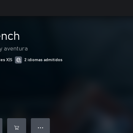
ench
y aventura
ies X|S
2 idiomas admitidos
● ● ●