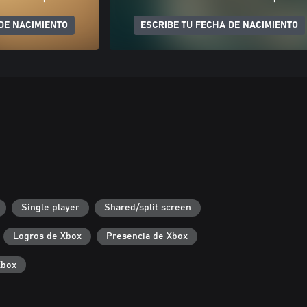
DE NACIMIENTO
ESCRIBE TU FECHA DE NACIMIENTO
Single player
Shared/split screen
Logros de Xbox
Presencia de Xbox
Xbox