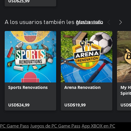
USD$25,99
Mostrar todo
A los usuarios también les gusta esto
Sports Renovations
Arena Renovation
My H
Spiri
USD$24,99
USD$19,99
USD$
PC Game Pass
Juegos de PC Game Pass
App XBOX en PC