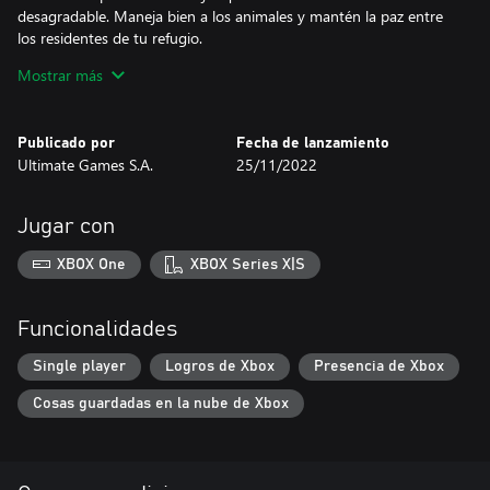
desagradable. Maneja bien a los animales y mantén la paz entre
los residentes de tu refugio.
Mostrar más
Llévalos a pasear
¿Qué mejor manera de quemar todo ese exceso de energía que
un buen trote al aire libre? Mantén a tus animales estimulados y
Publicado por
Fecha de lanzamiento
entretenidos. Puedes estar seguro de que estarán anhelan tener
Ultimate Games S.A.
25/11/2022
tu atención
Expándete
Jugar con
A medida que vayas teniendo éxito en tus esfuerzos, te
enfrentarás a nuevos retos. Asegúrate de convertirlos en
XBOX One
XBOX Series X|S
oportunidades a medida que inviertes en tus instalaciones y te
expandes de acuerdo con tus crecientes necesidades.
Funcionalidades
Sé cuidadoso
Los animales necesitan una cabeza sensata tanto como un
Single player
Logros de Xbox
Presencia de Xbox
corazón cariñoso. Recuerda que cada residente de tu refugio
Cosas guardadas en la nube de Xbox
tiene su propio carácter No quieres que les pase nada malo a
ellos, ni a ti tampoco.
Convéncelos