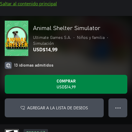
Saltar al contenido principal
Animal Shelter Simulator
Ultimate Games S.A.
•
Niños y familia
•
Simulación
USD$14,99
13 idiomas admitidos
COMPRAR
USD$14,99
AGREGAR A LA LISTA DE DESEOS
● ● ●