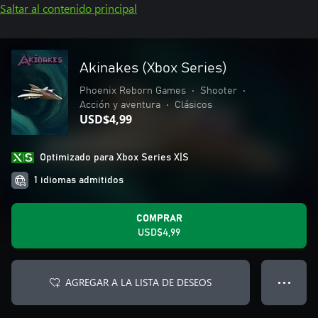
Saltar al contenido principal
Akinakes (Xbox Series)
Phoenix Reborn Games
•
Shooter
•
Acción y aventura
•
Clásicos
USD$4,99
Optimizado para Xbox Series X|S
1 idiomas admitidos
COMPRAR
USD$4,99
AGREGAR A LA LISTA DE DESEOS
● ● ●