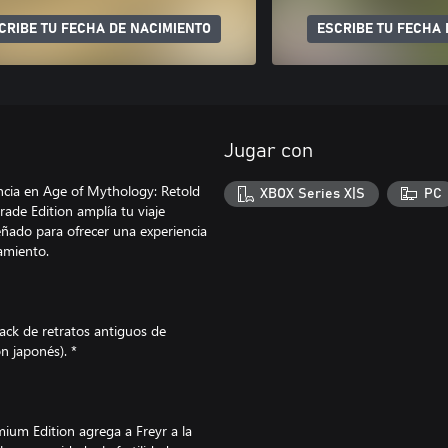
CRIBE TU FECHA DE NACIMIENTO
ESCRIBE TU FECHA 
Jugar con
encia en Age of Mythology: Retold
XBOX Series X|S
PC
ade Edition amplía tu viaje
eñado para ofrecer una experiencia
amiento.
ack de retratos antiguos de
n japonés). *
ium Edition agrega a Freyr a la