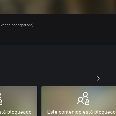
e vende por separado).
stá bloqueado
Este contenido está bloquea