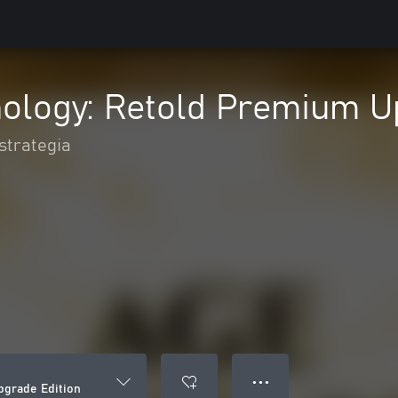
hology: Retold Premium U
strategia
● ● ●
pgrade Edition