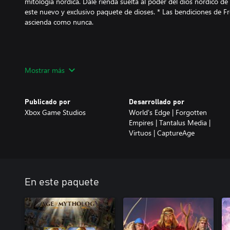
mitología nórdica. Dale rienda suelta al poder del dios nórdico de 
este nuevo y exclusivo paquete de dioses. * Las bendiciones de F
ascienda como nunca.
Pack de retratos antiguos de deidades, un viaje nostálgico a los o
Mostrar más
videojuegos. Revive los días de gloria de los videojuegos con este 
jugadores la opción de usar retratos de deidades icónicas del jueg
de todo el mundo.
Publicado por
Desarrollado por
Xbox Game Studios
World's Edge | Forgotten
Empires | Tantalus Media |
Virtuos | CaptureAge
(2) expansiones: prepárate para embarcarte en nuevas sagas épica
esperadísimas expansiones aún por revelar.
En este paquete
Expansión 1: Pilares inmortales. Dale rienda suelta al poder de la 
expansión de Age of Mythology: Retold, Pilares inmortales. Desc
unidades míticas legendarias y poderes divinos impresionantes e
las leyendas antiguas.