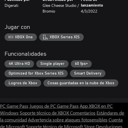
Digerati
Glee Cheese Studio /
lanzamiento
Bromio
4/3/2022
Jugar con
XBOX One
XBOX Series X|S
Funcionalidades
4K Ultra HD
Single player
60 fps+
Optimized for Xbox Series X|S
Smart Delivery
Logros de Xbox
Cosas guardadas en la nube de Xbox
PC Game Pass
Juegos de PC Game Pass
App XBOX en PC
Windows
Soporte técnico de XBOX
Comentarios
Estándares de
la comunidad
Advertencia sobre ataques fotosensibles
Cuenta
de Microsoft
Soporte técnico de Microsoft Store
Devoluciones