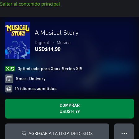
Saltar al contenido principal
A Musical Story
Digerati
•
Música
USD$14,99
Optimizado para Xbox Series X|S
Smart Delivery
14 idiomas admitidos
COMPRAR
USD$14,99
AGREGAR A LA LISTA DE DESEOS
● ● ●