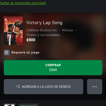
Saltar al contenido principal
Victory Lap Song
ZikWave Studios Inc.
•
Música
•
Puzles y curiosidades
₡800
Requiere un juego
COMPRAR
₡800
AGREGAR A LA LISTA DE DESEOS
● ● ●