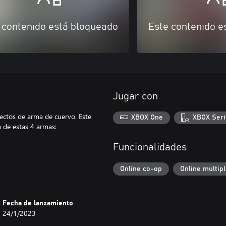
 contenido está bloqueado
Este contenido e
Jugar con
pectos de arma de cuervo. Este
XBOX One
XBOX Seri
 de estas 4 armas:
Funcionalidades
Online co-op
Online multip
Fecha de lanzamiento
24/1/2023