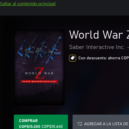
Saltar al contenido principal
World War 
Saber Interactive Inc.
•
Con descuento: ahorra COP$4
COMPRAR
AGREGAR A LA LISTA DE
COP$15.200
COP$10.640