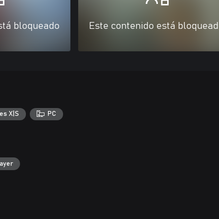
stá bloqueado
Este contenido está bloquea
es X|S
PC
layer