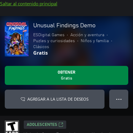
Saltar al contenido principal
Unusual Findings Demo
ESDigital Games
•
Acción y aventura
•
Puzles y curiosidades
•
Niños y familia
•
Clásicos
Gratis
OBTENER
Gratis
AGREGAR A LA LISTA DE DESEOS
● ● ●
ADOLESCENTES