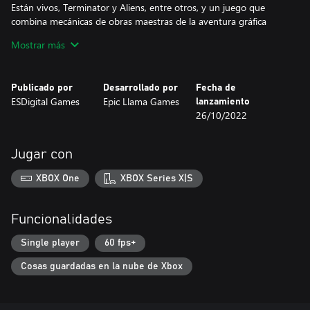
Están vivos, Terminator y Aliens, entre otros, y un juego que
combina mecánicas de obras maestras de la aventura gráfica
como Full Throttle, pero con un toque único y algo más.
Mostrar más
Tus decisiones importan, y el modo en que hagas que estos tres
amigos interaccionen entre ellos afectará progresivamente a su
Publicado por
Desarrollado por
Fecha de
amistad y a la historia al completo, cambiando la manera en que
ESDigital Games
Epic Llama Games
lanzamiento
resuelven los puzles, los lugares que visitan, las respuestas que
26/10/2022
encuentran, el argumento y todo lo demás.
Descubre la verdad que se oculta tras la invasión alienígena... más
Jugar con
o menos. ¿Por qué ha venido? ¿Por qué mata a determinada
gente? ¿Cómo pueden pararlo? ¿Conseguirán decodificar el canal
XBOX One
XBOX Series X|S
adulto? Las respuestas a estas y otras preguntas están en...
Unusual Findings
Funcionalidades
Single player
60 fps+
Cosas guardadas en la nube de Xbox