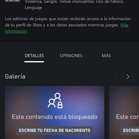
Violencia, Sangre, Temas insinuantes, Uso de tabaco,
Lenguaje
Los editores de juegos que inicies recibirán acceso a la información
de tu perfil de Xbox y a los datos asociados mientras juegas.
Más
información
DETALLES
OPINIONES
MÁS
Galería
Este contenido está bloqueado
Este co
ESCRIBE TU FECHA DE NACIMIENTO
ESCRIB