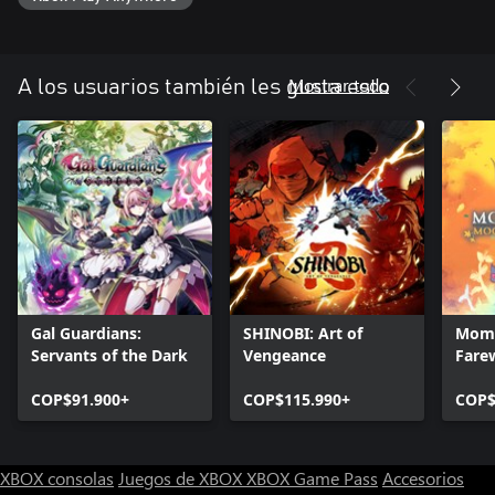
Mostrar todo
A los usuarios también les gusta esto
Gal Guardians:
SHINOBI: Art of
Momo
Servants of the Dark
Vengeance
Fare
COP$91.900+
COP$115.990+
COP$
XBOX consolas
Juegos de XBOX
XBOX Game Pass
Accesorios