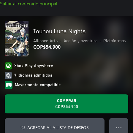
Saltar al contenido principal
Touhou Luna Nights
Alliance Arts
•
Acción y aventura
•
Plataformas
COP$54.900
Xbox Play Anywhere
7 idiomas admitidos
Mayormente compatible
COMPRAR
COP$54.900
AGREGAR A LA LISTA DE DESEOS
● ● ●