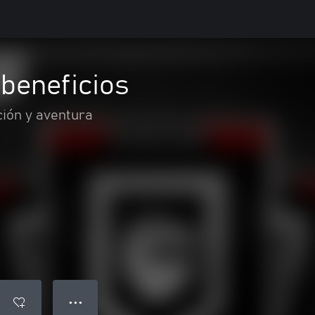
beneficios
ión y aventura
● ● ●