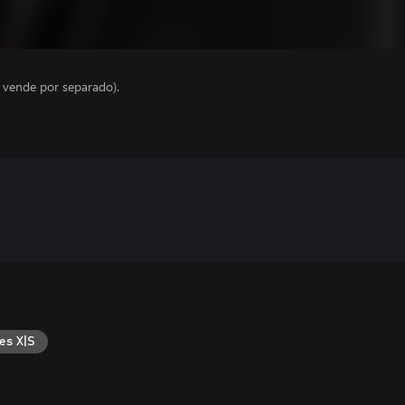
e vende por separado).
es X|S