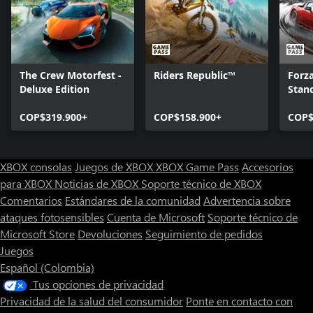
The Crew Motorfest -
Riders Republic™
Forz
Deluxe Edition
Stan
COP$319.900+
COP$158.900+
COP$
XBOX consolas
Juegos de XBOX
XBOX Game Pass
Accesorios
para XBOX
Noticias de XBOX
Soporte técnico de XBOX
Comentarios
Estándares de la comunidad
Advertencia sobre
ataques fotosensibles
Cuenta de Microsoft
Soporte técnico de
Microsoft Store
Devoluciones
Seguimiento de pedidos
Juegos
Español (Colombia)
Tus opciones de privacidad
Privacidad de la salud del consumidor
Ponte en contacto con