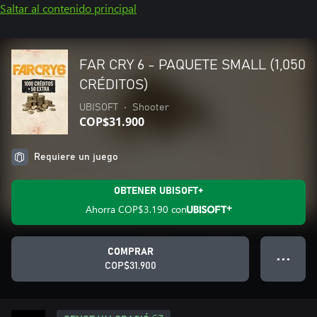
Saltar al contenido principal
FAR CRY 6 - PAQUETE SMALL (1,050
CRÉDITOS)
UBISOFT
•
Shooter
COP$31.900
Requiere un juego
OBTENER UBISOFT+
Ahorra
COP$3.190
con
COMPRAR
● ● ●
COP$31.900