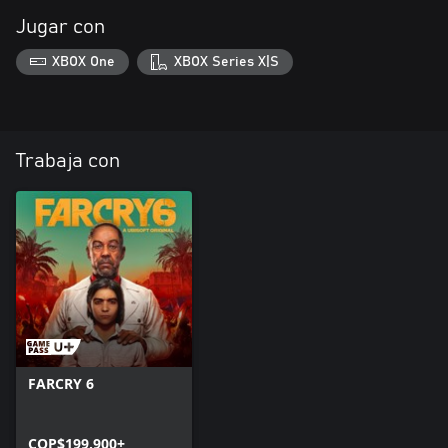
Jugar con
XBOX One
XBOX Series X|S
Trabaja con
FARCRY 6
COP$199.900+