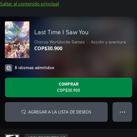
Saltar al contenido principal
Last Time I Saw You
Chorus Worldwide Games
•
Acción y aventura
COP$30.900
8 idiomas admitidos
COMPRAR
COP$30.900
AGREGAR A LA LISTA DE DESEOS
● ● ●