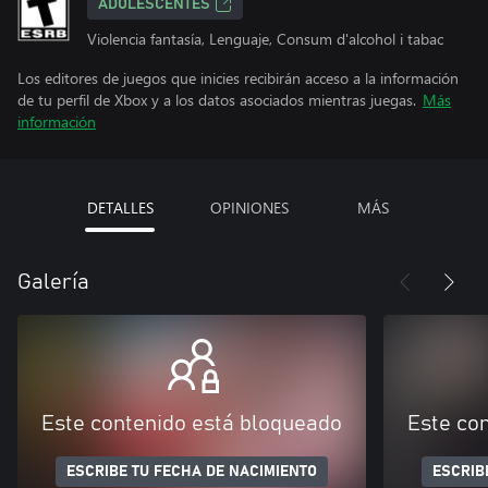
ADOLESCENTES
Violencia fantasía, Lenguaje, Consum d'alcohol i tabac
Los editores de juegos que inicies recibirán acceso a la información
de tu perfil de Xbox y a los datos asociados mientras juegas.
Más
información
DETALLES
OPINIONES
MÁS
Galería
Este contenido está bloqueado
Este co
ESCRIBE TU FECHA DE NACIMIENTO
ESCRIB