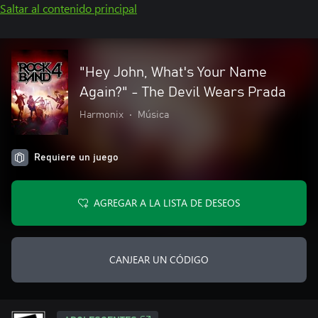
Saltar al contenido principal
"Hey John, What's Your Name
Again?" - The Devil Wears Prada
Harmonix
•
Música
Requiere un juego
AGREGAR A LA LISTA DE DESEOS
CANJEAR UN CÓDIGO