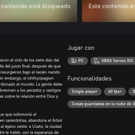
 contenido está bloqueado
Este contenido e
Jugar con
on el ciclo de los siete días del
PC
XBOX Series X|S
ía del juicio final, después de que
 resurgieron bajo el recién nacido
Sin embargo, el ichthyopagion
Funcionalidades
erdonado al mundo. La gente debe
obreviven a los pecados y castigos
Single player
60 fps+
O
les sobre la relación entre Dios y
Cosas guardadas en la nube de 
ue que sobrevivió al
 en sacerdotisa, abandona el Árbol
a al lejano oeste, a Uzato, la ciudad
re le habló, con la esperanza de