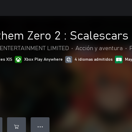
hem Zero 2 : Scalescars
ENTERTAINMENT LIMITED
•
Acción y aventura
•
ies X|S
Xbox Play Anywhere
4 idiomas admitidos
May
● ● ●