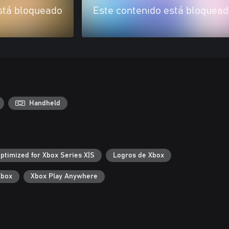
stá bloqueado
Este contenido está bloquea
Handheld
ptimized for Xbox Series X|S
Logros de Xbox
Xbox
Xbox Play Anywhere