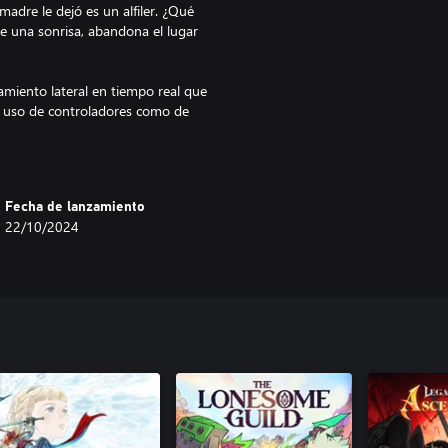
madre le dejó es un alfiler. ¿Qué
e una sonrisa, abandona el lugar
miento lateral en tiempo real que
 uso de controladores como de
rsonaje.
 para ofrecerte un largo "dúo"
ibal serbia y del este asiático,
uchos años, cuenta con casi
Fecha de lanzamiento
 etapas y más de 500
22/10/2024
 serie de televisión, pero en forma
 de varios productores musicales,
amente alineada tanto visual
 los jugadores pueden sumergirse
itor japonés Motoki Ohno, Tetsuya