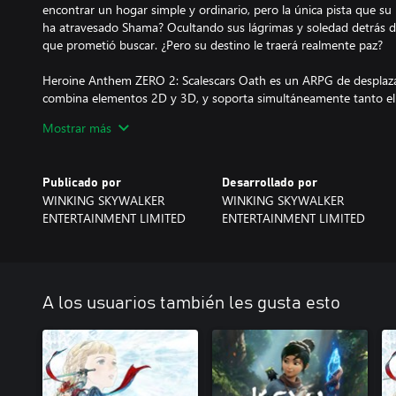
encontrar un hogar simple y ordinario, pero la única pista que su 
ha atravesado Shama? Ocultando sus lágrimas y soledad detrás d
que prometió buscar. ¿Pero su destino le traerá realmente paz?
Heroine Anthem ZERO 2: Scalescars Oath es un ARPG de desplaza
combina elementos 2D y 3D, y soporta simultáneamente tanto el
teclado. Desbloquea más habilidades subiendo de nivel con tu pe
Mostrar más
Los productores del juego han utilizado su creatividad innovadora
mágico. El juego combina leyendas de sirenas, así como la cultura tr
para crear un mundo cultural único. Desarrollado a lo largo de m
Publicado por
Desarrollado por
400.000 palabras de diálogos, más de 500 ilustraciones CG, 300
WINKING SKYWALKER
WINKING SKYWALKER
representaciones narrativas. Se ha traído a la vida como una larga
ENTERTAINMENT LIMITED
ENTERTAINMENT LIMITED
de juego de aventuras. La banda sonora incluye muchas canciones
elevando tu experiencia a un nuevo nivel.
Narrativa vívida
Con más de 100 CG y animaciones 2D, cada escena está cuidados
A los usuarios también les gusta esto
como auditivamente. Con más de 100 etapas y 400.000 palabras,
verdaderamente en el mundo de Heroine Anthem Zero 2.
Banda sonora de clase mundial
El equipo de composición musical incluye a Joe Chou, el compos