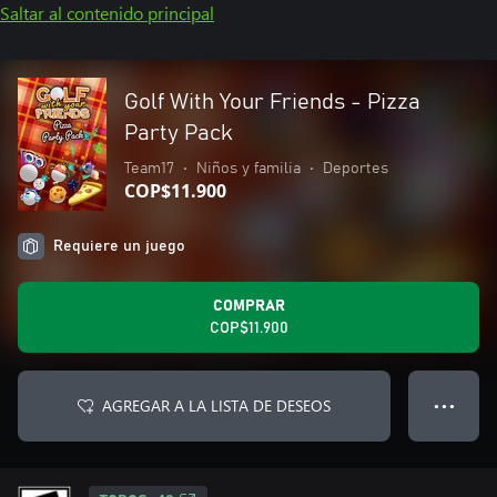
Saltar al contenido principal
Golf With Your Friends - Pizza
Party Pack
Team17
•
Niños y familia
•
Deportes
COP$11.900
Requiere un juego
COMPRAR
COP$11.900
AGREGAR A LA LISTA DE DESEOS
● ● ●