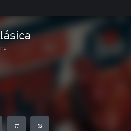
lásica
cha