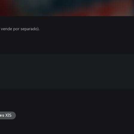
e vende por separado).
es X|S