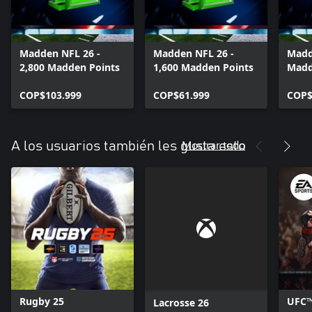
Madden NFL 26 -
Madden NFL 26 -
Madd
2,800 Madden Points
1,600 Madden Points
Madd
COP$103.999
COP$61.999
COP$
Mostrar todo
A los usuarios también les gusta esto
Rugby 25
UFC™
Lacrosse 26