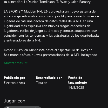
tu alineación: LaDainian Tomlinson, TJ Watt y Jalen Ramsey.
EA SPORTS™ Madden NFL 26 aprovecha un nuevo sistema de
aprendizaje automático impulsado por IA para convertir miles de
jugadas de casi una década de datos reales de la NFL en una
jugabilidad más explosiva con nuevos rasgos específicos de
jugadores, estilos de juego auténticos y contras adaptables que
coinciden con las tendencias y las estrategias de los quarterbacks
y entrenadores de la NFL.
Desde el Skol en Minnesota hasta el espectáculo de luces en
Baltimore: disfruta nuevas presentaciones de la NFL, incluyendo
el clima que afecta a los partidos, las tradiciones de los equipos y
Mostrar más
los espectáculos del medio tiempo con Scott Hanson.
Basado en los domingos de partido. Los datos reales de la NFL
Publicado por
Desarrollado por
Fecha de
potencian el Madden más real hasta la fecha.
Electronic Arts
Tiburon
lanzamiento
14/8/2025
RASGOS CARACTERÍSTICOS DE LOS QB
Los quarterback estrella de la NFL se mueven, se parecen y se
sienten más como las superestrellas que son.
Jugar con
JUGABILIDAD EXPLOSIVA DE LA NFL