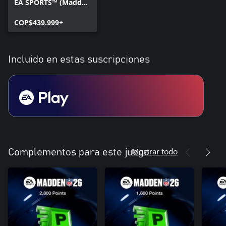
EA SPORTS™ (Madden
NFL 26 Edición
Estándar y College
COP$439.999+
Football 26 Edición
Estándar)
Incluido en estas suscripciones
Mostrar todo
Complementos para este juego