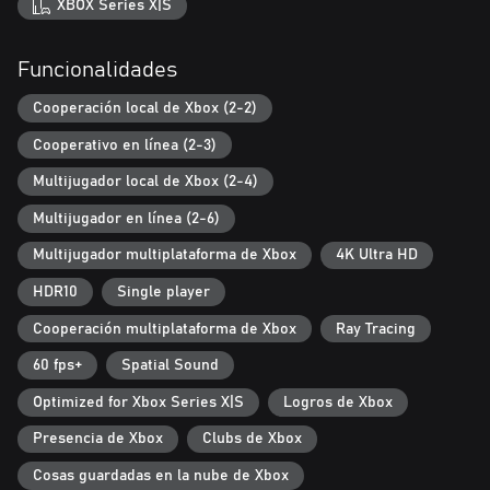
XBOX Series X|S
Acción explosiva de la NFL al alcance de tu mano con movimiento
de jugadores mejorado.
Funcionalidades
ADN DE ENTRENADOR
Contras adaptables basadas en tendencias de entrenadores
Cooperación local de Xbox (2-2)
reales de la NFL.
Cooperativo en línea (2-3)
GESTIÓN DE LA PLANTILLA
Multijugador local de Xbox (2-4)
Los gráficos de plantilla modernizados, los nuevos roles de
posición y el sistema Wear & Tear añaden estrategia y
Multijugador en línea (2-6)
experimentación a la gestión y la planificación de los partidos.
Multijugador multiplataforma de Xbox
4K Ultra HD
METEOROLOGÍA DE FUTBOL AMERICANO
HDR10
Single player
Dependiendo de lo extremas que sean las condiciones, la
meteorología del futbol americano puede alterar tu plan de juego
Cooperación multiplataforma de Xbox
Ray Tracing
original. Adáptate a nuevos desafíos, como la visibilidad limitada
60 fps+
Spatial Sound
en caso de nieve y niebla intensas o condiciones de lluvia, que
afectarán directamente al movimiento de los jugadores, la
Optimized for Xbox Series X|S
Logros de Xbox
resistencia, la seguridad del balón y mucho más.
Presencia de Xbox
Clubs de Xbox
ESTRATEGIA Y CONTROL DEFENSIVO
Cosas guardadas en la nube de Xbox
Controla la profundidad de la cobertura de tus pases con nuevas