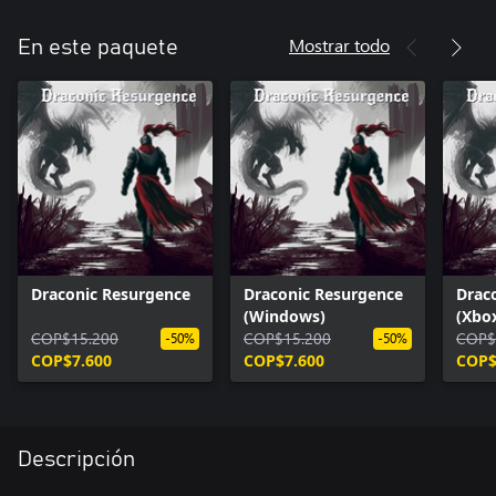
Mostrar todo
En este paquete
Draconic Resurgence
Draconic Resurgence
Drac
(Windows)
(Xbox
COP$15.200
COP$15.200
COP$
-50%
-50%
COP$7.600
COP$7.600
COP$
Descripción