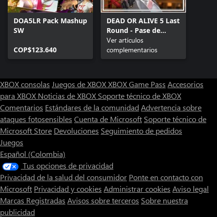
DOA5LR Pack Mashup
DEAD OR ALIVE 5 Last
SW
Round - Pase de
trajes nuevos 3 +
Ver artículos
COP$123.640
Personaje
complementarios
XBOX consolas
Juegos de XBOX
XBOX Game Pass
Accesorios
para XBOX
Noticias de XBOX
Soporte técnico de XBOX
Comentarios
Estándares de la comunidad
Advertencia sobre
ataques fotosensibles
Cuenta de Microsoft
Soporte técnico de
Microsoft Store
Devoluciones
Seguimiento de pedidos
Juegos
Español (Colombia)
Tus opciones de privacidad
Privacidad de la salud del consumidor
Ponte en contacto con
Microsoft
Privacidad y cookies
Administrar cookies
Aviso legal
Marcas Registradas
Avisos sobre terceros
Sobre nuestra
publicidad