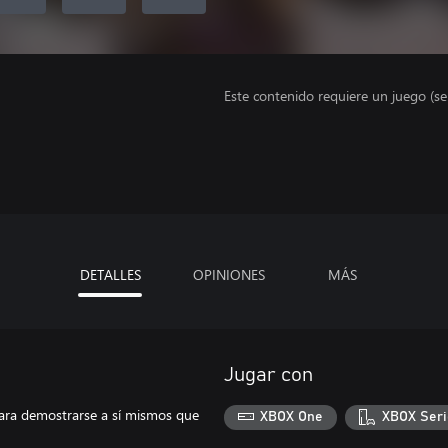
Este contenido requiere un juego (s
DETALLES
OPINIONES
MÁS
Jugar con
ara demostrarse a sí mismos que
XBOX One
XBOX Seri