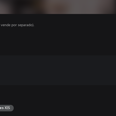
e vende por separado).
es X|S