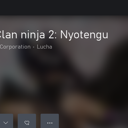
lan ninja 2: Nyotengu
Corporation
•
Lucha
● ● ●