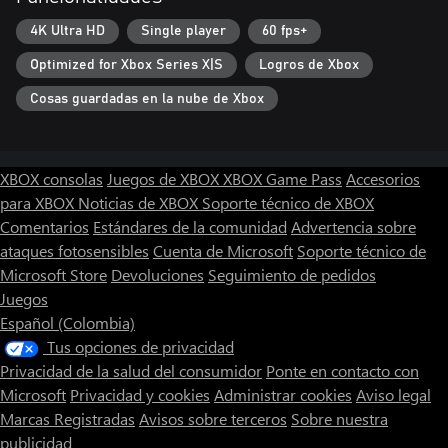
4K Ultra HD
Single player
60 fps+
Optimized for Xbox Series X|S
Logros de Xbox
Cosas guardadas en la nube de Xbox
XBOX consolas
Juegos de XBOX
XBOX Game Pass
Accesorios
para XBOX
Noticias de XBOX
Soporte técnico de XBOX
Comentarios
Estándares de la comunidad
Advertencia sobre
ataques fotosensibles
Cuenta de Microsoft
Soporte técnico de
Microsoft Store
Devoluciones
Seguimiento de pedidos
Juegos
Español (Colombia)
Tus opciones de privacidad
Privacidad de la salud del consumidor
Ponte en contacto con
Microsoft
Privacidad y cookies
Administrar cookies
Aviso legal
Marcas Registradas
Avisos sobre terceros
Sobre nuestra
publicidad