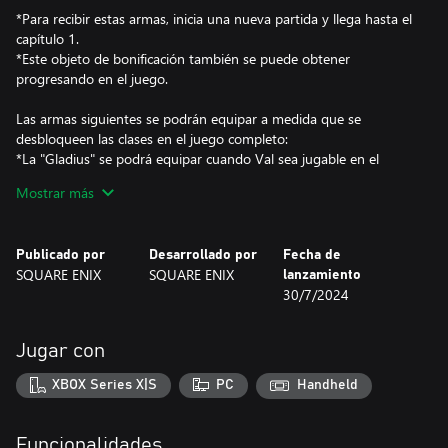
*Para recibir estas armas, inicia una nueva partida y llega hasta el
capítulo 1.
*Este objeto de bonificación también se puede obtener
progresando en el juego.
Las armas siguientes se podrán equipar a medida que se
desbloqueen las clases en el juego completo:
*La "Gladius" se podrá equipar cuando Val sea jugable en el
capítulo 1.
Mostrar más
*La "Falx" se podrá equipar cuando sea posible cambiar a la clase
de viento.
*La "Horn Lance" se podrá equipar cuando sea posible cambiar a
Publicado por
Desarrollado por
Fecha de
la clase de luna.
SQUARE ENIX
SQUARE ENIX
lanzamiento
*Para obtener estos objetos, debes tener en el sistema los datos
30/7/2024
guardados de la demo.
*El contenido que se incluye en la demo se redujo para que sea
Jugar con
más satisfactorio jugarla y el progreso no se conservará en el
juego completo.
XBOX Series X|S
PC
Handheld
*Cuando reclames estos objetos, asegúrate de tener la
actualización más reciente instalada antes de jugar.
Funcionalidades