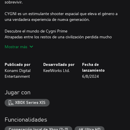
sobrevivir.
CYGNI es un estimulante shooter espacial que eleva el género a
una verdadera experiencia de nueva generación.
Descubre el mundo de Cygni Prime
Atrapadas entre los restos de una civilización perdida mucho
tiempo atrás en el planeta CYGNI, las fuerzas de la Tierra son
Mostrar más
diezmadas por el ataque sorpresa de una poderosa raza
alienígena biomecánica. Tú eres uno de los últimos pilotos del
último portaaviones de la flota y la única línea de defensa contra
Publicado por
Desarrollado por
Fecha de
el implacable bombardeo alienígena.
Konami Digital
KeelWorks Ltd.
lanzamiento
Entertainment
6/8/2024
Jugar con
XBOX Series X|S
Funcionalidades
Cooperación local de Xbox (2-2)
4K Ultra HD