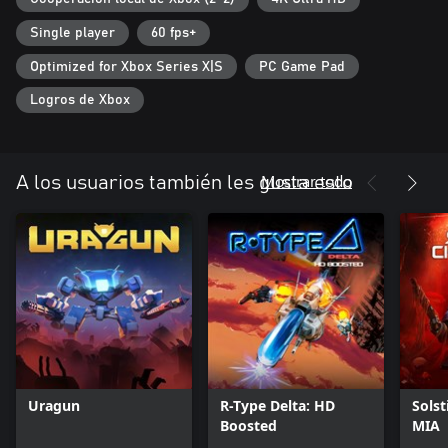
Single player
60 fps+
Optimized for Xbox Series X|S
PC Game Pad
Logros de Xbox
Mostrar todo
A los usuarios también les gusta esto
Uragun
R-Type Delta: HD
Solst
Boosted
MIA