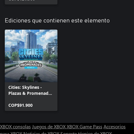
Ediciones que contienen este elemento
Cities: Skylines -
Plazas & Promenades
Bundle
COP$91.900
XBOX consolas
Juegos de XBOX
XBOX Game Pass
Accesorios
para XBOX
Noticias de XBOX
Soporte técnico de XBOX