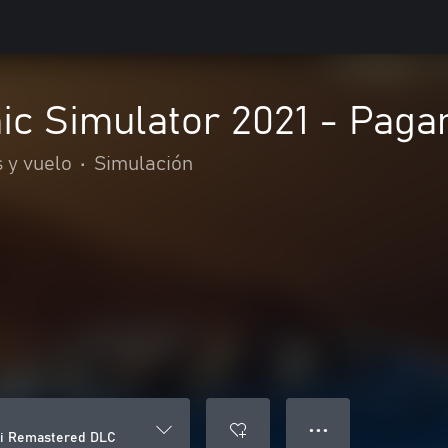
ic Simulator 2021 - Pag
 y vuelo
•
Simulación
● ● ●
ni Remastered DLC