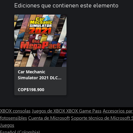
Ediciones que contienen este elemento
Car Mechanic
Simulator 2021 DLC
MegaPack
COP$198.900
XBOX consolas
Juegos de XBOX
XBOX Game Pass
Accesorios pa
fotosensibles
Cuenta de Microsoft
Soporte técnico de Microsoft 
Juegos
Español (Colombia)