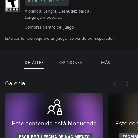
ADOLESCENTES
Violencia, Sangre, Desnudez parcial,
Lenguaje moderado
Compras dentro del juego
Este contenido requiere un juego (se vende por separado).
DETALLES
OPINIONES
MÁS
Galería
Este contenido está bloqueado
Este co
ESCRIBE TU FECHA DE NACIMIENTO
ESCRIB