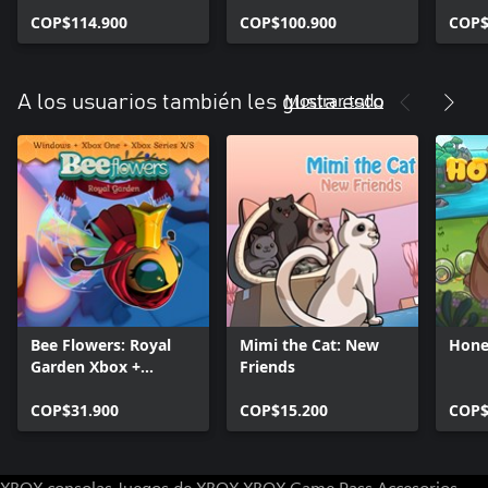
Cursed Frog (Bundle)
COP$114.900
COP$100.900
COP$
Mostrar todo
A los usuarios también les gusta esto
Bee Flowers: Royal
Mimi the Cat: New
Hone
Garden Xbox +
Friends
Windows Bundle
COP$31.900
COP$15.200
COP$
XBOX consolas
Juegos de XBOX
XBOX Game Pass
Accesorios