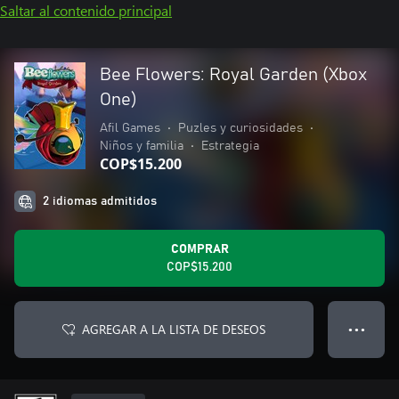
Saltar al contenido principal
Bee Flowers: Royal Garden (Xbox
One)
Afil Games
•
Puzles y curiosidades
•
Niños y familia
•
Estrategia
COP$15.200
2 idiomas admitidos
COMPRAR
COP$15.200
AGREGAR A LA LISTA DE DESEOS
● ● ●