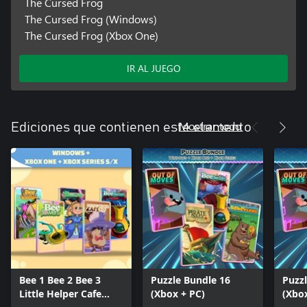
The Cursed Frog
The Cursed Frog (Windows)
The Cursed Frog (Xbox One)
IR AL JUEGO
Mostrar todo
Ediciones que contienen este elemento
Bee 1 Bee 2 Bee 3
Puzzle Bundle 16
Puzz
Little Helper Cafe
(Xbox + PC)
(Xbo