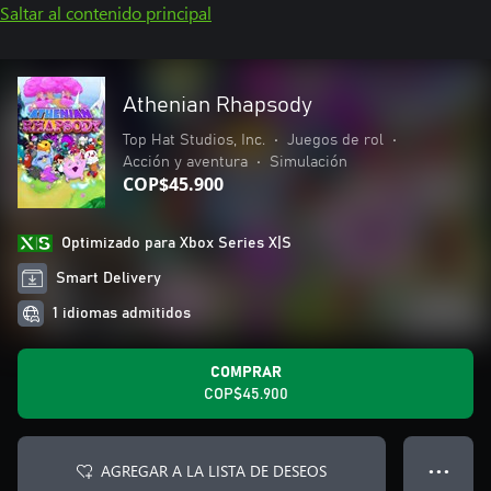
Saltar al contenido principal
Athenian Rhapsody
Top Hat Studios, Inc.
•
Juegos de rol
•
Acción y aventura
•
Simulación
COP$45.900
Optimizado para Xbox Series X|S
Smart Delivery
1 idiomas admitidos
COMPRAR
COP$45.900
AGREGAR A LA LISTA DE DESEOS
● ● ●