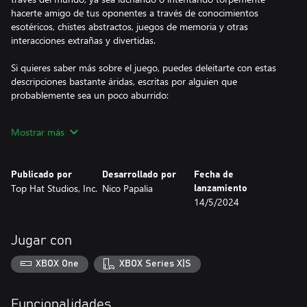
hacerte amigo de tus oponentes a través de conocimientos
esotéricos, chistes abstractos, juegos de memoria y otras
interacciones extrañas y divertidas.
Si quieres saber más sobre el juego, puedes deleitarte con estas
descripciones bastante áridas, escritas por alguien que
probablemente sea un poco aburrido:
- Cada uno de estos personajes tiene una personalidad audaz y
Mostrar más
una gran profundidad por descubrir. Puedes aventurarte con
quien quieras. Hay un favorito para cada uno, te lo prometo.
Publicado por
Desarrollado por
Fecha de
- En este mundo no faltan las batallas intensas contra oponentes
Top Hat Studios, Inc.
Nico Papalia
lanzamiento
raros, chiflados, resistentes, simpáticos o directamente ridículos.
14/5/2024
- A lo largo de tu Rapsodia, te enfrentarás a desafíos de una
dificultad alucinante, como "Hechizar a Richard" y "Llevar una
Jugar con
pluma". ¿Te atreverías a enfrentarte cara a cara con el infame
rompecabezas deslizante 3x3?
XBOX One
XBOX Series X|S
- Muchos personajes cambiarán las tácticas de batalla, te
enfrentarás a varios minijuegos según el escenario en el que te
Funcionalidades