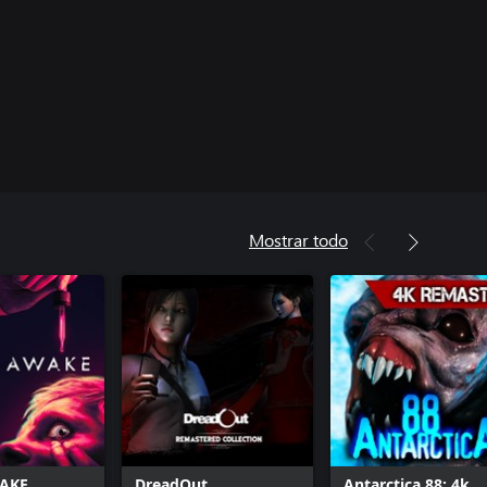
Mostrar todo
WAKE
DreadOut
Antarctica 88: 4k