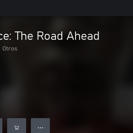
ce: The Road Ahead
Otros
● ● ●