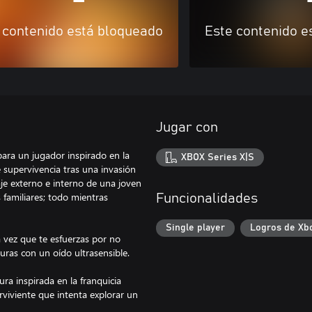
 contenido está bloqueado
Este contenido e
Jugar con
ara un jugador inspirado en la
XBOX Series X|S
 supervivencia tras una invasión
iaje externo e interno de una joven
s familiares; todo mientras
Funcionalidades
Single player
Logros de Xb
 vez que te esfuerzas por no
turas con un oído ultrasensible.
a inspirada en la franquicia
rviviente que intenta explorar un