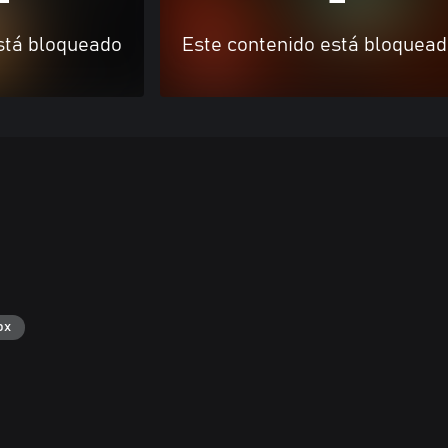
stá bloqueado
Este contenido está bloquea
ox