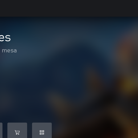
es
e mesa