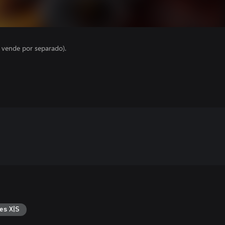
e vende por separado).
es X|S