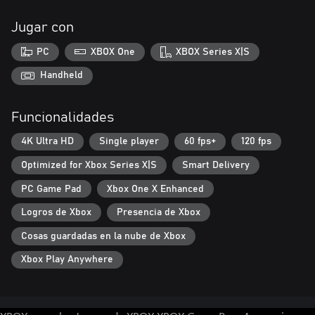
Jugar con
PC
XBOX One
XBOX Series X|S
Handheld
Funcionalidades
4K Ultra HD
Single player
60 fps+
120 fps
Optimized for Xbox Series X|S
Smart Delivery
PC Game Pad
Xbox One X Enhanced
Logros de Xbox
Presencia de Xbox
Cosas guardadas en la nube de Xbox
Xbox Play Anywhere