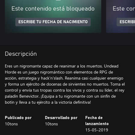
Este contenido está bloqueado
Este co
ESCRIBE TU FECHA DE NACIMIENTO
ESCRIB
Descripción
Eres un nigromante capaz de reanimar a los muertos. Undead
Horde es un juego nigromántico con elementos de RPG de
acción, estrategia y hack'n'slash. Reanima casi cualquier enemigo
y forma un ejército de docenas de sirvientes no muertos. Toma el
control y envía tus tropas contra los vivos y contra su líder, el rey
paladín Benevictor. ¡Equipa a tu nigromante con un sinfín de
botín y lleva a tu ejército a la victoria definitiva!
Publicado por
Desarrollado por
Fecha de
10tons
10tons
lanzamiento
15-05-2019