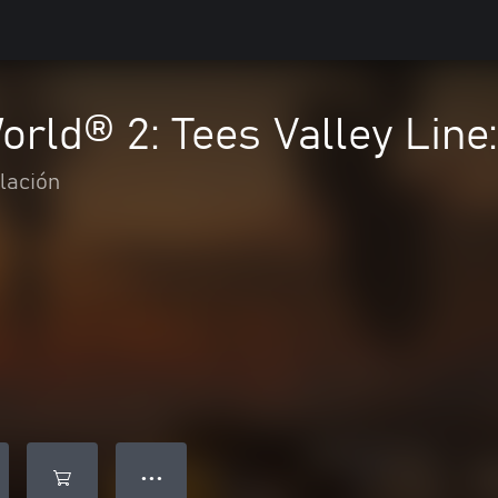
orld® 2: Tees Valley Line
lación
● ● ●