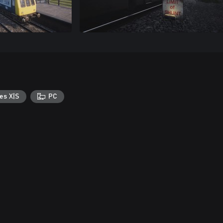
es X|S
PC