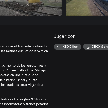
Jugar con
ra poder utilizar este contenido.
XBOX One
XBOX Seri
 las mismas que las de la versión
nacimiento de los ferrocarriles y
orld 2: Tees Valley Line. Maneja
bsoletas en una ruta que se
da estación, señal y punto
 los pudieras tocar viajando a
a histórica Darlington & Stockton
ntes locomotoras y trenes pesados