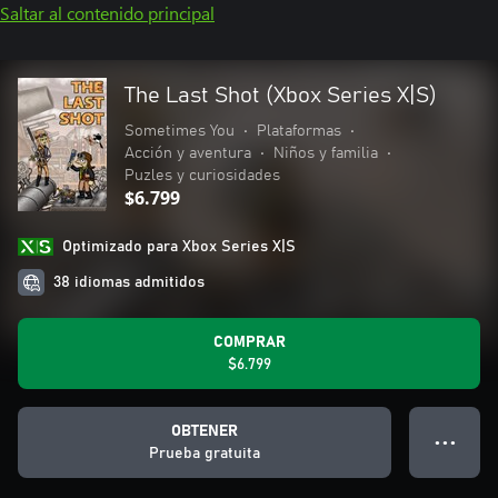
Saltar al contenido principal
The Last Shot (Xbox Series X|S)
Sometimes You
•
Plataformas
•
Acción y aventura
•
Niños y familia
•
Puzles y curiosidades
$6.799
Optimizado para Xbox Series X|S
38 idiomas admitidos
COMPRAR
$6.799
OBTENER
● ● ●
Prueba gratuita