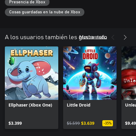
Presencia de Xbox
- Explora un vasto e intrigante mundo diésel-punk, viviendo
según las leyes del tiempo de guerra. Admira la impresionante
Cosas guardadas en la nube de Xbox
tecnología y arquitectura mientras te sumerges más profundo
para descubrir todos sus secretos.
Mostrar todo
A los usuarios también les gusta esto
Ellphaser (Xbox One)
Little Droid
Unle
$3.399
$5.599
$3.639
$9.4
-35%