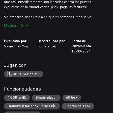
que casi inmediatamente son lanzadas contra los puntos
expuestos de la ciudad vecina. ¡Hey, paga las facturas!
Sin embargo, llega un día en que tu cómoda rutina se ve
interrumpida y te ves lanzado al mundo exterior en un peligroso
Mostrar más
viaje. Para salvar a tus amigos y la ciudad que amas, debes
descubrir una terrible conspiración y encontrar una manera de
poner fin a un plan nefasto. Explora el mundo que te rodea para
Publicado por
Desarrollado por
Fecha de
aprender más sobre su historia y leyendas, resuelve numerosos
Sometimes You
Rumata Lab
lanzamiento
rompecabezas y juega con maquinaria y artilugios de todas las
18-09-2024
formas y tamaños.
Características clave:
Jugar con
- Visuales originales dibujados a mano al estilo de los viejos
XBOX Series X|S
dibujos animados.
- Resuelve rompecabezas únicos utilizando tu ingenio de
ingeniería.
Funcionalidades
- Usa tus habilidades innatas para reparar, crear o destruir
herramientas y maquinaria vitales.
4K Ultra HD
Single player
60 fps+
- Domina las maravillas mecánicas que encuentres en tus viajes.
Optimized for Xbox Series X|S
Logros de Xbox
Conduce vehículos todo terreno, mochilas propulsoras, trenes
blindados, plataformas móviles y mucho más.