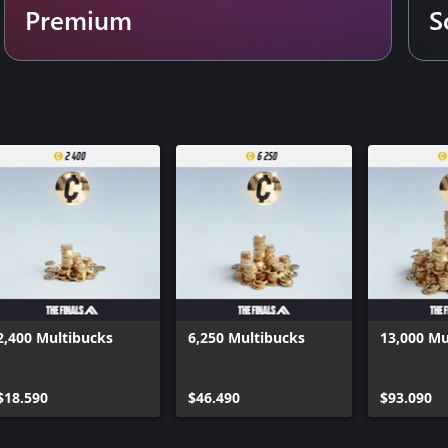
Premium
S
2,400 Multibucks
6,250 Multibucks
13,000 Mu
$18.590
$46.490
$93.090