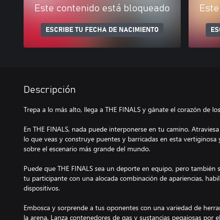
Este contenido está bloqueado
Este
ESCRIBE TU FECHA DE NACIMIENTO
ES
Descripción
Trepa a lo más alto, llega a THE FINALS y gánate el corazón de lo
En THE FINALS, nada puede interponerse en tu camino. Atraviesa
lo que veas y construye puentes y barricadas en esta vertiginosa 
sobre el escenario más grande del mundo.
Puede que THE FINALS sea un deporte en equipo, pero también se 
tu participante con una alocada combinación de apariencias, habil
dispositivos.
Embosca y sorprende a tus oponentes con una variedad de herra
la arena. Lanza contenedores de gas y sustancias pegajosas por el