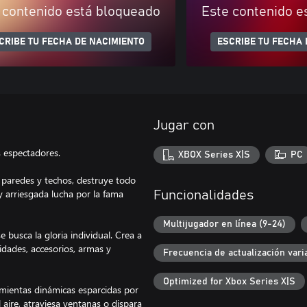
 contenido está bloqueado
Este contenido e
CRIBE TU FECHA DE NACIMIENTO
ESCRIBE TU FECHA 
Jugar con
s espectadores.
XBOX Series X|S
PC
 paredes y techos, destruye todo
y arriesgada lucha por la fama
Funcionalidades
Multijugador en línea (9-24)
busca la gloria individual. Crea a
idades, accesorios, armas y
Frecuencia de actualización vari
Optimized for Xbox Series X|S
mientas dinámicas esparcidas por
 aire, atraviesa ventanas o dispara