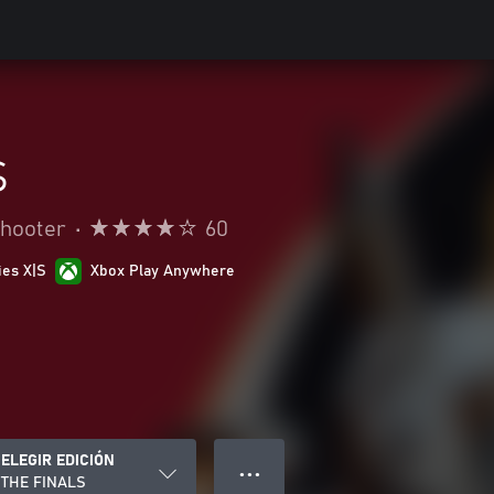
S
hooter
•
60
ies X|S
Xbox Play Anywhere
ELEGIR EDICIÓN
● ● ●
THE FINALS