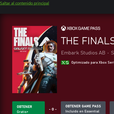
Saltar al contenido principal
THE FINAL
Embark Studios AB
•
S
Optimizado para Xbox Ser
OBTENER GAME PASS
OBTENER
- O -
Incluido en Essential
Gratis+