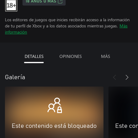
18 AÑOS O MÁS
Los editores de juegos que inicies recibirán acceso a la información
de tu perfil de Xbox y a los datos asociados mientras juegas.
Más
información
DETALLES
OPINIONES
MÁS
Galería
Este contenido está bloqueado
Este co