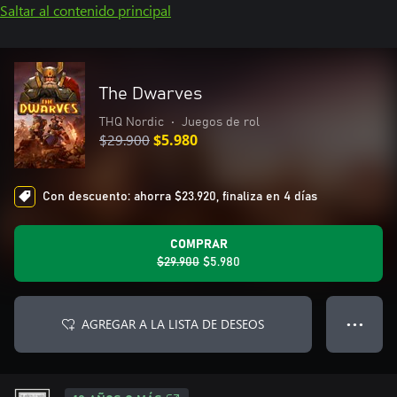
Saltar al contenido principal
The Dwarves
THQ Nordic
•
Juegos de rol
$29.900
$5.980
Con descuento: ahorra $23.920, finaliza en 4 días
COMPRAR
$29.900
$5.980
AGREGAR A LA LISTA DE DESEOS
● ● ●