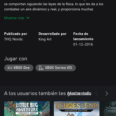
se comportan siguiendo las leyes de la física, lo que les da a los
combates un aire dinámico y real, y proporciona muchas
opciones tácticas.
Mostrar más
Una historia absorbente: únete al enano Tungdil en su periplo
por Girdlegard.
Publicado por
Desarrollado por
Fecha de
THQ Nordic
King Art
lanzamiento
Explora el mundo: descubre secretos, aprende más sobre el
01-12-2016
universo del juego y sus habitantes y resuelve rompecabezas
opcionales.
Jugar con
Adéntrate en el mapa: Girdlegard abarca desde picos nevados
hasta resplandecientes desiertos. Puedes moverte por el mapa
XBOX One
XBOX Series X|S
del mundo con total libertad, conocer a numerosos personajes y
vivir aventuras. Pero ten cuidado: ¡muchas de tus acciones en el
mapa tendrán consecuencias imprevistas!
¡Enanos! Por fin la mejor raza de fantasía es la protagonista. Se
Mostrar todo
A los usuarios también les gusta esto
acabaron los días en que esos barbudos con hachas no eran más
que PNJ. ¡Ha llegado la era de los enanos!