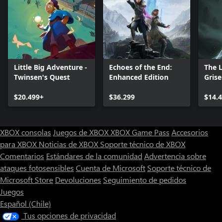
Little Big Adventure -
Echoes of the End:
The 
Twinsen's Quest
Enhanced Edition
Grise
$20.499+
$36.299
$14.
XBOX consolas
Juegos de XBOX
XBOX Game Pass
Accesorios
para XBOX
Noticias de XBOX
Soporte técnico de XBOX
Comentarios
Estándares de la comunidad
Advertencia sobre
ataques fotosensibles
Cuenta de Microsoft
Soporte técnico de
Microsoft Store
Devoluciones
Seguimiento de pedidos
Juegos
Español (Chile)
Tus opciones de privacidad