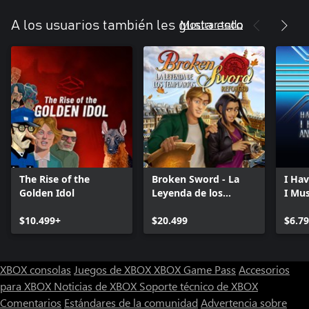
Mostrar todo
A los usuarios también les gusta esto
The Rise of the
Broken Sword - La
I Ha
Golden Idol
Leyenda de los
I Mu
Templarios: Reforged
$10.499+
$20.499
$6.7
XBOX consolas
Juegos de XBOX
XBOX Game Pass
Accesorios
para XBOX
Noticias de XBOX
Soporte técnico de XBOX
Comentarios
Estándares de la comunidad
Advertencia sobre