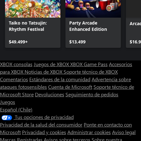
Taiko no Tatsujin:
Party Arcade
Arca
Rhythm Festival
Enhanced Edition
$49.499+
$13.499
$16.
XBOX consolas
Juegos de XBOX
XBOX Game Pass
Accesorios
para XBOX
Noticias de XBOX
Soporte técnico de XBOX
Comentarios
Estándares de la comunidad
Advertencia sobre
ataques fotosensibles
Cuenta de Microsoft
Soporte técnico de
Microsoft Store
Devoluciones
Seguimiento de pedidos
Juegos
Español (Chile)
Tus opciones de privacidad
Privacidad de la salud del consumidor
Ponte en contacto con
Microsoft
Privacidad y cookies
Administrar cookies
Aviso legal
Marcas Registradas
Avisos sobre terceros
Sobre nuestra