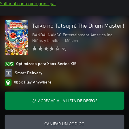
Saltar al contenido principal
Taiko no Tatsujin: The Drum Master!
BANDAI NAMCO Entertainment America Inc.
•
Niños y familia
•
Música
75
Optimizado para Xbox Series X|S
Smart Delivery
Xbox Play Anywhere
AGREGAR A LA LISTA DE DESEOS
CANJEAR UN CÓDIGO