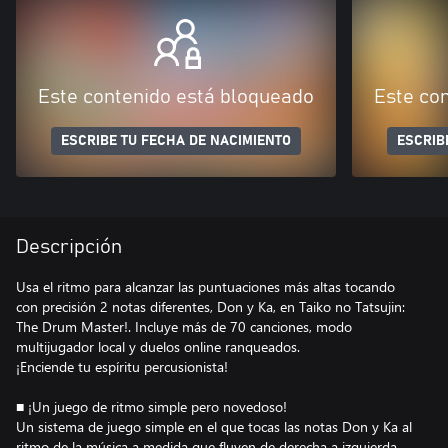
Este contenido está bloqueado
Este co
ESCRIBE TU FECHA DE NACIMIENTO
ESCRIB
Descripción
Usa el ritmo para alcanzar las puntuaciones más altas tocando
con precisión 2 notas diferentes, Don y Ka, en Taiko no Tatsujin:
The Drum Master!. Incluye más de 70 canciones, modo
multijugador local y duelos online ranqueados.
¡Enciende tu espíritu percusionista!
■ ¡Un juego de ritmo simple pero novedoso!
Un sistema de juego simple en el que tocas las notas Don y Ka al
ritmo de la música a medida que fluyen de derecha a izquierda.