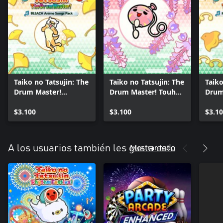
Taiko no Tatsujin: The
Taiko no Tatsujin: The
Taiko
Drum Master!
Drum Master! Touhou
Drum
BLEACH Anime Songs
Project
Paqu
Pack
$3.100
Arrangements Pack
$3.100
$3.1
Mostrar todo
A los usuarios también les gusta esto