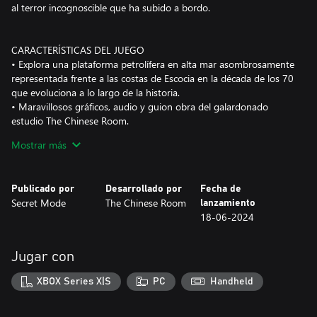
al terror incognoscible que ha subido a bordo.
CARACTERÍSTICAS DEL JUEGO
• Explora una plataforma petrolífera en alta mar asombrosamente
representada frente a las costas de Escocia en la década de los 70
que evoluciona a lo largo de la historia.
• Maravillosos gráficos, audio y guion obra del galardonado
estudio The Chinese Room.
• Elenco de actores de doblaje plagado de estrellas: Alec
Mostrar más
Newman, Neve McIntosh y más.
• Inquietante banda sonora de lujo de Jason Graves.
• Seis horas de juego aterrador.
Publicado por
Desarrollado por
Fecha de
• Prepárate para una sinfonía de acción, desazón y asombro.
Secret Mode
The Chinese Room
lanzamiento
18-06-2024
VIVE EL TERROR
• La inmersiva historia de una catástrofe en una auténtica nación.
Jugar con
Lucha por sobrevivir en una plataforma petrolífera del mar del
Norte.
XBOX Series X|S
PC
Handheld
• Enfréntate a un enemigo aterrador e implacable.
• Reza para volver a ver a tu familia algún día.