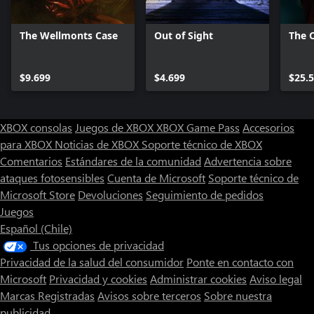
The Wellmonts Case
Out of Sight
The O
$9.699
$4.699
$25.
XBOX consolas
Juegos de XBOX
XBOX Game Pass
Accesorios
para XBOX
Noticias de XBOX
Soporte técnico de XBOX
Comentarios
Estándares de la comunidad
Advertencia sobre
ataques fotosensibles
Cuenta de Microsoft
Soporte técnico de
Microsoft Store
Devoluciones
Seguimiento de pedidos
Juegos
Español (Chile)
Tus opciones de privacidad
Privacidad de la salud del consumidor
Ponte en contacto con
Microsoft
Privacidad y cookies
Administrar cookies
Aviso legal
Marcas Registradas
Avisos sobre terceros
Sobre nuestra
publicidad