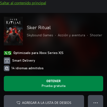
Saltar al contenido principal
Sker Ritual
Skybound Games
•
Acción y aventura
•
Shooter
Optimizado para Xbox Series X|S
Smart Delivery
14 idiomas admitidos
OBTENER
Prueba gratuita
AGREGAR A LA LISTA DE DESEOS
● ● ●