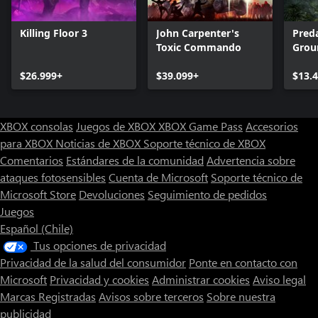
Killing Floor 3
John Carpenter's
Pred
Toxic Commando
Grou
$26.999+
$39.099+
$13.
XBOX consolas
Juegos de XBOX
XBOX Game Pass
Accesorios
para XBOX
Noticias de XBOX
Soporte técnico de XBOX
Comentarios
Estándares de la comunidad
Advertencia sobre
ataques fotosensibles
Cuenta de Microsoft
Soporte técnico de
Microsoft Store
Devoluciones
Seguimiento de pedidos
Juegos
Español (Chile)
Tus opciones de privacidad
Privacidad de la salud del consumidor
Ponte en contacto con
Microsoft
Privacidad y cookies
Administrar cookies
Aviso legal
Marcas Registradas
Avisos sobre terceros
Sobre nuestra
publicidad