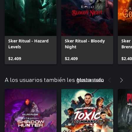
Sker Ritual - Hazard
Sker Ritual - Bloody
Sker 
Levels
Night
Bren
$2.409
$2.409
$2.4
Mostrar todo
A los usuarios también les gusta esto