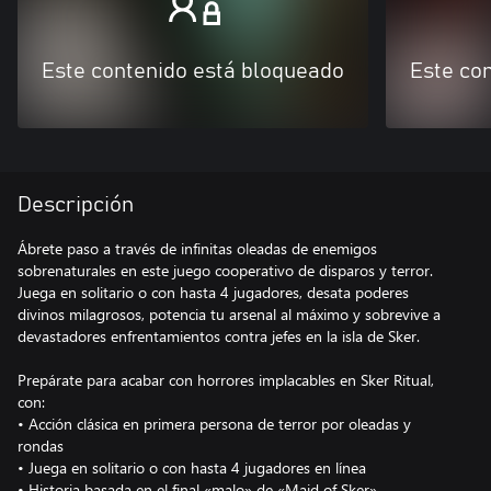
Este contenido está bloqueado
Este co
Descripción
Ábrete paso a través de infinitas oleadas de enemigos
sobrenaturales en este juego cooperativo de disparos y terror.
Juega en solitario o con hasta 4 jugadores, desata poderes
divinos milagrosos, potencia tu arsenal al máximo y sobrevive a
devastadores enfrentamientos contra jefes en la isla de Sker.
Prepárate para acabar con horrores implacables en Sker Ritual,
con:
• Acción clásica en primera persona de terror por oleadas y
rondas
• Juega en solitario o con hasta 4 jugadores en línea
• Historia basada en el final «malo» de «Maid of Sker»