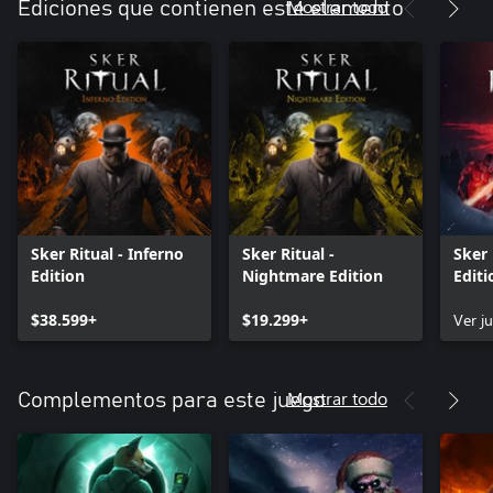
Mostrar todo
Ediciones que contienen este elemento
Sker Ritual - Inferno
Sker Ritual -
Sker 
Edition
Nightmare Edition
Editi
$38.599+
$19.299+
Ver j
Mostrar todo
Complementos para este juego