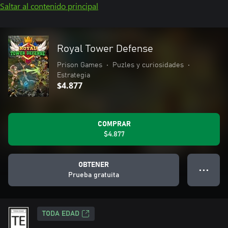
Saltar al contenido principal
Royal Tower Defense
Prison Games
•
Puzles y curiosidades
•
Estrategia
$4.877
COMPRAR
$4.877
OBTENER
● ● ●
Prueba gratuita
TODA EDAD