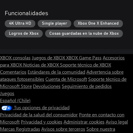
Funcionalidades
4K Ultra HD
Single player
Xbox One X Enhanced
Logros de Xbox
Cosas guardadas en la nube de Xbox
XBOX consolas
Juegos de XBOX
XBOX Game Pass
Accesorios
para XBOX
Noticias de XBOX
Soporte técnico de XBOX
Comentarios
Estándares de la comunidad
Advertencia sobre
ataques fotosensibles
Cuenta de Microsoft
Soporte técnico de
Microsoft Store
Devoluciones
Seguimiento de pedidos
Juegos
Español (Chile)
Tus opciones de privacidad
Privacidad de la salud del consumidor
Ponte en contacto con
Microsoft
Privacidad y cookies
Administrar cookies
Aviso legal
Marcas Registradas
Avisos sobre terceros
Sobre nuestra