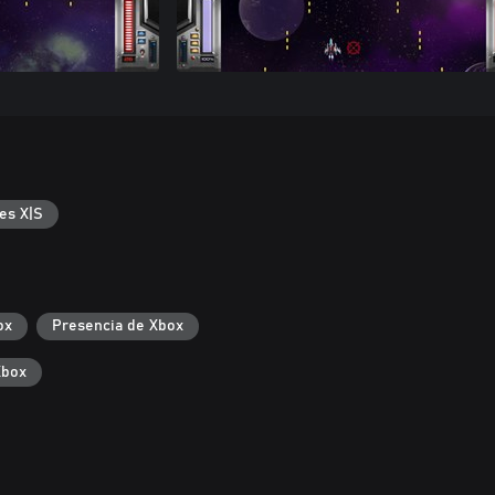
es X|S
ox
Presencia de Xbox
Xbox