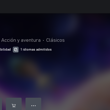
Acción y aventura
•
Clásicos
bilidad
1 idiomas admitidos
● ● ●