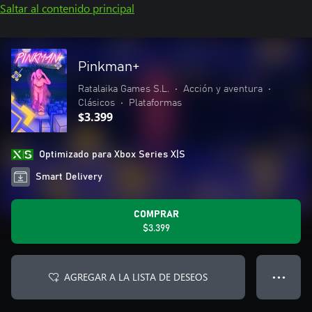
Saltar al contenido principal
Pinkman+
Ratalaika Games S.L.
•
Acción y aventura
•
Clásicos
•
Plataformas
$3.399
Optimizado para Xbox Series X|S
Smart Delivery
COMPRAR
$3.399
AGREGAR A LA LISTA DE DESEOS
● ● ●