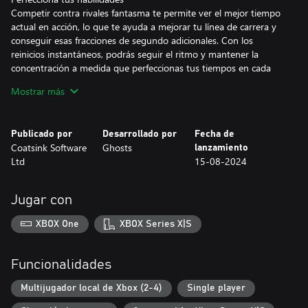
Competir contra rivales fantasma te permite ver el mejor tiempo
actual en acción, lo que te ayuda a mejorar tu línea de carrera y
conseguir esas fracciones de segundo adicionales. Con los
reinicios instantáneos, podrás seguir el ritmo y mantener la
concentración a medida que perfeccionas tus tiempos en cada
circuito.
Mostrar más
Juego en línea
Mídete contra los mejores del mundo y contra tus amigos en las
clasificaciones en línea. Establece rivalidades y busca ser el mejor
Publicado por
Desarrollado por
Fecha de
mientras dominas más de 30 circuitos.
Coatsink Software
Ghosts
lanzamiento
Ltd
15-08-2024
Phantom Spark es un emocionante juego de carreras a alta
velocidad que pondrá a prueba tus límites. Lucha por conseguir
tu mejor tiempo en carreras contrarreloj de precisión en de tres
Jugar con
regiones con elementos de otros mundos. Afronta desafíos,
perfecciona tus habilidades y domina los circuitos para superar a
XBOX One
XBOX Series X|S
los campeones.
Enciende la chispa
Funcionalidades
Los campeones de cada región te motivarán para que te superes
en la campaña para un jugador. Te animarán a batir tiempos cada
Multijugador local de Xbox (2-4)
Single player
vez más rápidos y actuarán a la vez como guías y como rivales. A