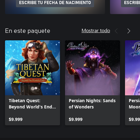
ESCRIBE TU FECHA DE NACIMIENTO
ESCRIB
Mostrar todo
En este paquete
Tibetan Quest:
Persian Nights: Sands
Persi
Beyond World's End
of Wonders
Moon
(Xbox Version)
Versi
$9.999
$9.999
$9.9