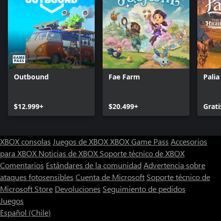
Outbound
Fae Farm
Palia
$12.999+
$20.499+
Grati
XBOX consolas
Juegos de XBOX
XBOX Game Pass
Accesorios
para XBOX
Noticias de XBOX
Soporte técnico de XBOX
Comentarios
Estándares de la comunidad
Advertencia sobre
ataques fotosensibles
Cuenta de Microsoft
Soporte técnico de
Microsoft Store
Devoluciones
Seguimiento de pedidos
Juegos
Español (Chile)