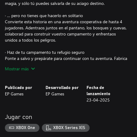
magia, y sólo tú puedes salvarla de su aciago destino.
· … pero no tienes que hacerlo en solitario
Convierte esta historia en una aventura cooperativa de hasta 4
jugadores. Adentraos juntos en el pantano, los bosques y cuevas,
colaborad para construir vuestro campamento y enfrentaos
unidos a todos los peligros.
· Haz de tu campamento tu refugio seguro
Ponte a salvo y prepárate para continuar con tu aventura. Fabrica
herramientas, mejora tus armas, construye edificios, cuida de tus
Mostrar más
cultivos y tus animales, o incluso cocina para coger fuerzas.
Convence a sus habitantes para que te enseñen los planos para
mejorar las estructuras y transfórmalo en tu hogar.
Publicado por
Desarrollado por
Fecha de
EP Games
EP Games
lanzamiento
· No bajes la guardia en una isla enloquecida por la corrupción
23-04-2025
Ayuda y aprende de las costumbres de las criaturas de la isla,
pero ve con precaución. Ármate, caza recursos, defiéndete y
busca la guía de los Protectores para salvar este mundo mágico.
Jugar con
· Todo lo que hagas te acercará a tu objetivo final
XBOX One
XBOX Series X|S
Eres su última esperanza. Cada batalla que pelees, cada objeto