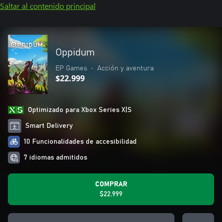
Saltar al contenido principal
Oppidum
EP Games
•
Acción y aventura
$22.999
Optimizado para Xbox Series X|S
Smart Delivery
10 Funcionalidades de accesibilidad
7 idiomas admitidos
COMPRAR
$22.999