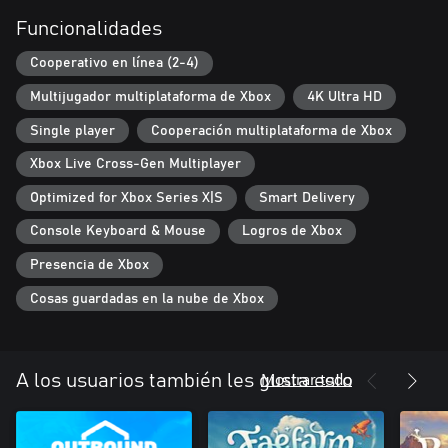
que fabriques y cada habitante que ayudes te llevará un paso
más cerca de tu objetivo: resolver cada uno de sus misterios para
Funcionalidades
salvar este mundo mágico de su corrupción.
Cooperativo en línea (2-4)
Multijugador multiplataforma de Xbox
4K Ultra HD
Single player
Cooperación multiplataforma de Xbox
Xbox Live Cross-Gen Multiplayer
Optimized for Xbox Series X|S
Smart Delivery
Console Keyboard & Mouse
Logros de Xbox
Presencia de Xbox
Cosas guardadas en la nube de Xbox
Mostrar todo
A los usuarios también les gusta esto