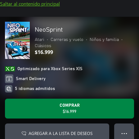
Saltar al contenido principal
NeoSprint
Atari
•
Carreras y vuelo
•
Niños y familia
•
Clásicos
$16.999
Optimizado para Xbox Series X|S
Smart Delivery
5 idiomas admitidos
COMPRAR
$16.999
AGREGAR A LA LISTA DE DESEOS
● ● ●