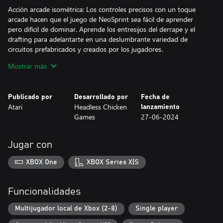
Acción arcade isométrica: Los controles precisos con un toque
arcade hacen que el juego de NeoSprint sea fácil de aprender
pero difícil de dominar. Aprende los entresijos del derrape y el
drafting para adelantarte en una deslumbrante variedad de
circuitos prefabricados y creados por los jugadores.
Mostrar más
Construye y comparte circuitos: Diseña circuitos sinuosos y con
curvas con un profundo constructor de circuitos personalizable.
Construye rampas, saltos, terraplenes y mucho más, y añade una
Publicado por
Desarrollado por
Fecha de
gran variedad de escenarios y decoraciones para que tu circuito
Atari
Headless Chicken
lanzamiento
sea único. Cuatro biomas diferentes (bosque, desierto, invierno y
Games
27-06-2024
ciudad) aportan un aspecto completamente distinto.
Herramientas sencillas para compartir y clasificar tus circuitos y
probar los de los demás, lo que garantiza horas interminables de
Jugar con
contenido nuevo y emocionante.
XBOX One
XBOX Series X|S
Una alineación hecha para la velocidad: Con 9 tipos de coches
diferentes, desde muscle hasta deportivos, todos con su propia
velocidad, aceleración y manejo. Cada coche se puede
Funcionalidades
personalizar con diferentes colores y calcomanías con temática
Atari. Personaliza tu alineación y ¡a correr!
Multijugador local de Xbox (2-8)
Single player