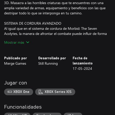
3D. Masacra a las horribles criaturas que te encuentres con una
amplia variedad de armas, equipamiento y beneficios con las que
destripar todo lo que se interponga en tu camino.
SISTEMA DE CORDURA AVANZADO
Al igual que en el sistema de cordura de Morbid: The Seven
Acolytes, la manera de afrontar el combate puede influir de forma
drástica en el mundo que te rodea. Sucumbir a la locura puede
Mostrar más
otorgarte un poder increíble, pero también supone un gran
riesgo y cambiará de forma dinámica el modo en el que percibes
el mundo que te rodea.
Publicado por
Desarrollado por
Fecha de
Merge Games
Still Running
lanzamiento
EXPLORAR TERRITORIOS MARCADOS POR LA ANGUSTIA
17-05-2024
Ábrete camino batalla tras batalla por los cinco territorios de Ira:
unos reinos del terror poblados por cinco facciones únicas que
van desde montañas invernales hasta ciudades putrefactas entre
Jugar con
muchos otros. Cumple con tu deber divino y libra estas tierras
del mal que las asola.
XBOX One
XBOX Series X|S
ENFRÉNTATE A VILES HORRORES
Acaba con todo lo que se interponga en tu camino para
Funcionalidades
enfrentarte a los cinco temibles Señores de Ira. Pon a prueba tus