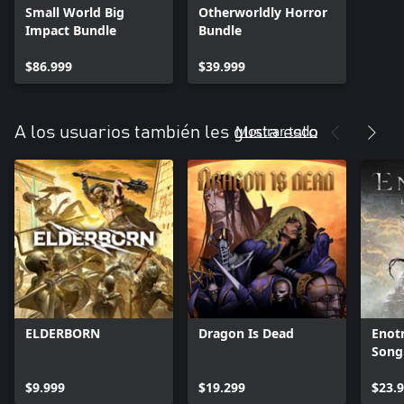
Small World Big
Otherworldly Horror
Impact Bundle
Bundle
$86.999
$39.999
Mostrar todo
A los usuarios también les gusta esto
ELDERBORN
Dragon Is Dead
Enotr
Song
$9.999
$19.299
$23.