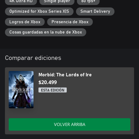
habilidades y busca a las monstruosas criaturas oscuras y
4K Ultra HD
Single player
60 fps+
poderosas únicas que acechan en cada nivel.
Optimized for Xbox Series X|S
Smart Delivery
Logros de Xbox
Presencia de Xbox
Cosas guardadas en la nube de Xbox
Comparar ediciones
Morbid: The Lords of Ire
$20.499
ESTA EDICIÓN
VOLVER ARRIBA