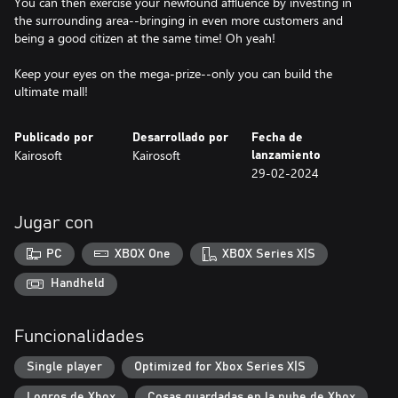
You can then exercise your newfound affluence by investing in
the surrounding area--bringing in even more customers and
being a good citizen at the same time! Oh yeah!
Keep your eyes on the mega-prize--only you can build the
ultimate mall!
Publicado por
Desarrollado por
Fecha de
Kairosoft
Kairosoft
lanzamiento
29-02-2024
Jugar con
PC
XBOX One
XBOX Series X|S
Handheld
Funcionalidades
Single player
Optimized for Xbox Series X|S
Logros de Xbox
Cosas guardadas en la nube de Xbox