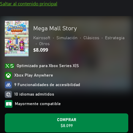
Saltar al contenido principal
Mega Mall Story
Kairosoft
•
Simulación
•
Clásicos
•
Estrategia
•
Otros
$8.099
Optimizado para Xbox Series X|S
Xbox Play Anywhere
9 Funcionalidades de accesibilidad
10 idiomas admitidos
Mayormente compatible
COMPRAR
$8.099