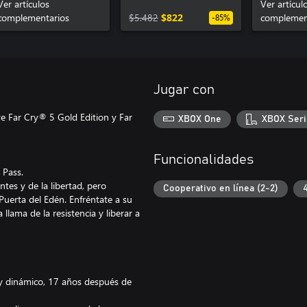
Forajido
Ver artículos
único
Ver artícul
complementarios
$5.482
$822
complemen
-85%
Jugar con
e Far Cry® 5 Gold Edition y Far
XBOX One
XBOX Seri
Funcionalidades
 Pass.
tes y de la libertad, pero
Cooperativo en línea (2-2)
Puerta del Edén. Enfréntate a su
llama de la resistencia y liberar a
y dinámico, 17 años después de