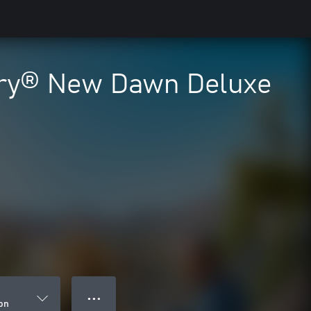
 Cry® New Dawn Deluxe
● ● ●
on