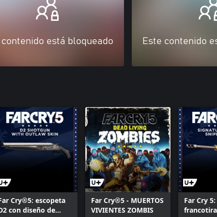
 contenido está bloqueado
Este contenido e
Far Cry®5: escopeta
Far Cry®5 - MUERTOS
Far Cry 5:
D2 con diseño de
VIVIENTES ZOMBIS
francotir