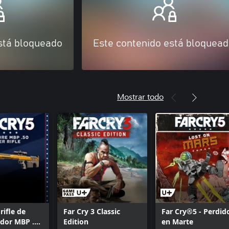
stá bloqueado
Este contenido está bloquea
Mostrar todo
 rifle de
Far Cry 3 Classic
Far Cry®5 - Perdid
ador MBP .50
Edition
en Marte