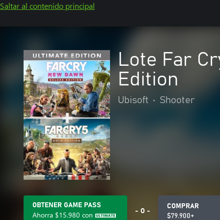
Saltar al contenido principal
Lote Far C
Edition
Ubisoft
•
Shooter
OBTENER GAME PASS
COMPRAR
- O -
Ahorra
$15.980
con
$79.900+