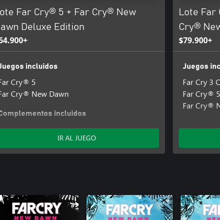
ote Far Cry® 5 + Far Cry® New
Lote Far 
awn Deluxe Edition
Cry® New
64.900+
$79.900+
Juegos incluidos
Juegos inc
Far Cry® 5
Far Cry 3 C
Far Cry® New Dawn
Far Cry® 
Far Cry®
Complementos incluidos
Complemen
Far Cry® New Dawn - Digital Deluxe Pack
IR AL JUEGO
Pistola .4
Far Cry®5 
Far Cry®5:
Forajido
Far Cry®5
Far Cry 5: 
Far Cry®5 